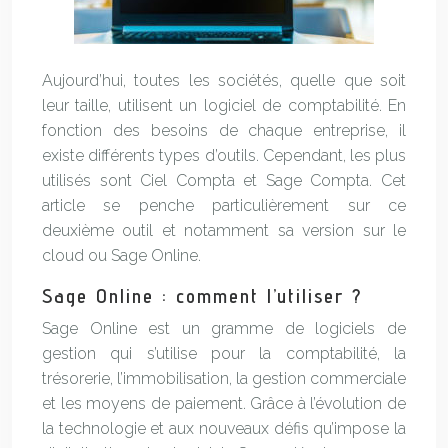
Aujourd’hui, toutes les sociétés, quelle que soit
leur taille, utilisent un logiciel de comptabilité. En
fonction des besoins de chaque entreprise, il
existe différents types d’outils. Cependant, les plus
utilisés sont Ciel Compta et Sage Compta. Cet
article se penche particulièrement sur ce
deuxième outil et notamment sa version sur le
cloud ou Sage Online.
Sage Online : comment l’utiliser ?
Sage Online est un gramme de logiciels de
gestion qui s’utilise pour la comptabilité, la
trésorerie, l’immobilisation, la gestion commerciale
et les moyens de paiement. Grâce à l’évolution de
la technologie et aux nouveaux défis qu’impose la