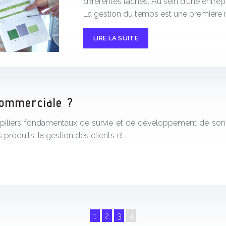
différentes tâches. Au sein d’une entrepri
La gestion du temps est une première 
LIRE LA SUITE
 commerciale ?
 piliers fondamentaux de survie et de développement de son ac
 produits, la gestion des clients et…
1
2
3
4