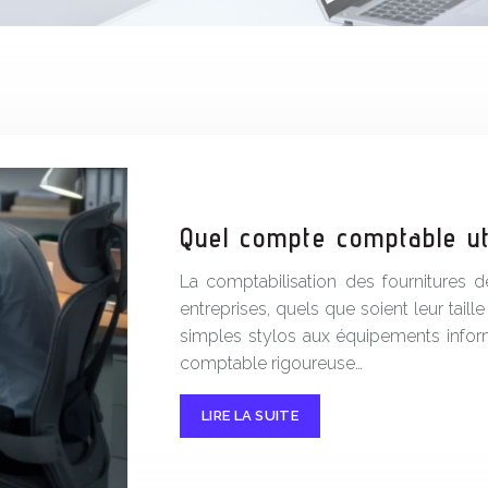
Quel compte comptable ut
La comptabilisation des fournitures 
entreprises, quels que soient leur taille
simples stylos aux équipements inform
comptable rigoureuse…
LIRE LA SUITE