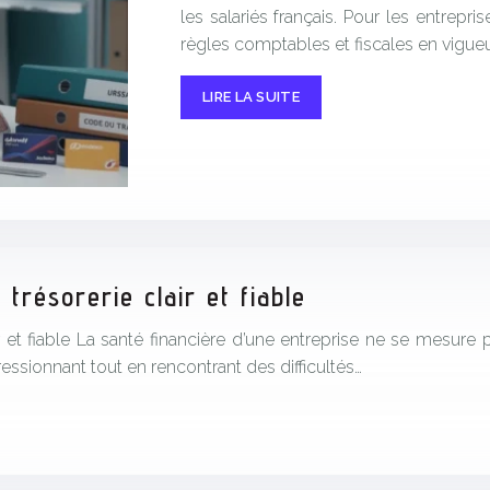
les salariés français. Pour les entrepr
règles comptables et fiscales en vigueu
LIRE LA SUITE
trésorerie clair et fiable
air et fiable La santé financière d’une entreprise ne se mesu
pressionnant tout en rencontrant des difficultés…