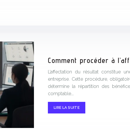
Comment procéder à l’affe
L’affectation du résultat constitue
entreprise. Cette procédure, obligatoi
détermine la répartition des bénéfic
comptable….
LIRE LA SUITE